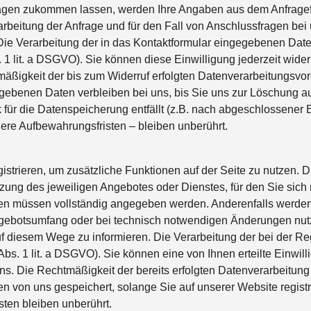
agen zukommen lassen, werden Ihre Angaben aus dem Anfragefor
eitung der Anfrage und für den Fall von Anschlussfragen bei
. Die Verarbeitung der in das Kontaktformular eingegebenen Daten
. 1 lit. a DSGVO). Sie können diese Einwilligung jederzeit wider
tmäßigkeit der bis zum Widerruf erfolgten Datenverarbeitungsvo
gebenen Daten verbleiben bei uns, bis Sie uns zur Löschung auf
für die Datenspeicherung entfällt (z.B. nach abgeschlossener 
re Aufbewahrungsfristen – bleiben unberührt.
gistrieren, um zusätzliche Funktionen auf der Seite zu nutzen
ng des jeweiligen Angebotes oder Dienstes, für den Sie sich re
ben müssen vollständig angegeben werden. Anderenfalls werden 
ebotsumfang oder bei technisch notwendigen Änderungen nutze
 diesem Wege zu informieren. Die Verarbeitung der bei der Reg
 Abs. 1 lit. a DSGVO). Sie können eine von Ihnen erteilte Einwill
uns. Die Rechtmäßigkeit der bereits erfolgten Datenverarbeitung
en von uns gespeichert, solange Sie auf unserer Website regist
sten bleiben unberührt.