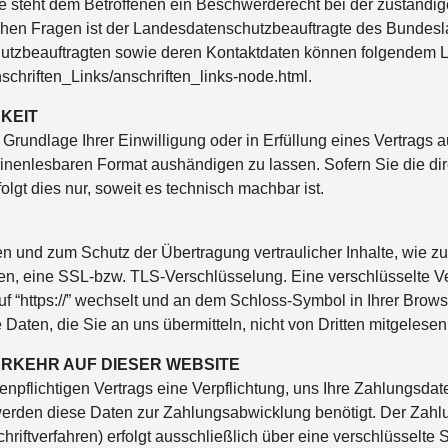
ße steht dem Betroffenen ein Beschwerderecht bei der zuständi
ichen Fragen ist der Landesdatenschutzbeauftragte des Bunde
schutzbeauftragten sowie deren Kontaktdaten können folgendem
schriften_Links/anschriften_links-node.html.
KEIT
Grundlage Ihrer Einwilligung oder in Erfüllung eines Vertrags a
inenlesbaren Format aushändigen zu lassen. Sofern Sie die di
olgt dies nur, soweit es technisch machbar ist.
en und zum Schutz der Übertragung vertraulicher Inhalte, wie z
den, eine SSL-bzw. TLS-Verschlüsselung. Eine verschlüsselte 
auf “https://” wechselt und an dem Schloss-Symbol in Ihrer Bro
e Daten, die Sie an uns übermitteln, nicht von Dritten mitgelese
RKEHR AUF DIESER WEBSITE
npflichtigen Vertrags eine Verpflichtung, uns Ihre Zahlungsda
werden diese Daten zur Zahlungsabwicklung benötigt. Der Zahl
hriftverfahren) erfolgt ausschließlich über eine verschlüsselt