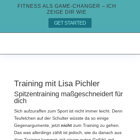
FITNESS ALS GAME-CHANGER – ICH
ZEIGE DIR WIE
GET STARTED
Training mit Lisa Pichler
Spitzentraining maßgeschneidert für
dich
Sich aufzuraffen zum Sport ist nicht immer leicht. Denn
Teufelchen auf der Schulter wüsste da so einige
Gegenargumente, jetzt
nicht
zum Training zu gehen.
Das was allerdings zählt ist jedoch, wie du danach aus
dem Training kommst: mit einem guten Gefühl, mit