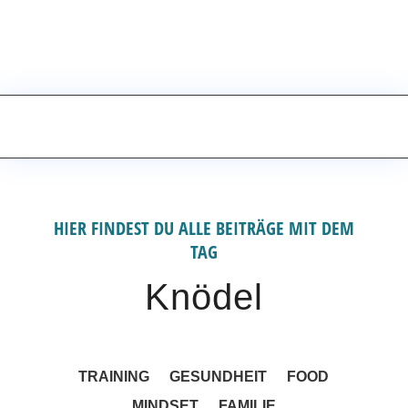
FITNESS ALS GAME-CHANGER – ICH
ZEIGE DIR WIE
GET STARTED
HIER FINDEST DU ALLE BEITRÄGE MIT DEM
TAG
Knödel
TRAINING
GESUNDHEIT
FOOD
MINDSET
FAMILIE