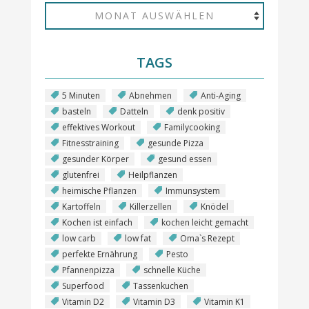
TAGS
5 Minuten
Abnehmen
Anti-Aging
basteln
Datteln
denk positiv
effektives Workout
Familycooking
Fitnesstraining
gesunde Pizza
gesunder Körper
gesund essen
glutenfrei
Heilpflanzen
heimische Pflanzen
Immunsystem
Kartoffeln
Killerzellen
Knödel
Kochen ist einfach
kochen leicht gemacht
low carb
low fat
Oma`s Rezept
perfekte Ernährung
Pesto
Pfannenpizza
schnelle Küche
Superfood
Tassenkuchen
Vitamin D2
Vitamin D3
Vitamin K1