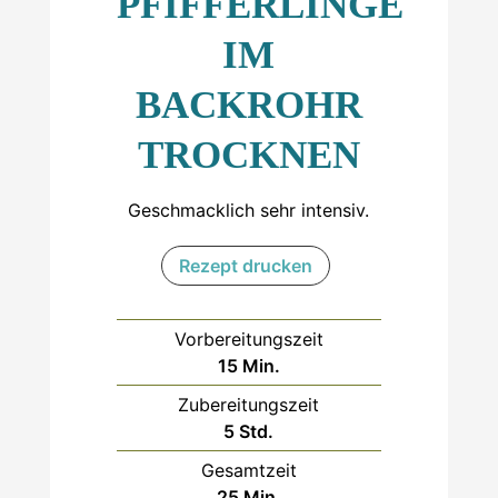
PFIFFERLINGE
IM
BACKROHR
TROCKNEN
Geschmacklich sehr intensiv.
Rezept drucken
Vorbereitungszeit
Minuten
15
Min.
Zubereitungszeit
Stunden
5
Std.
Gesamtzeit
Minuten
25
Min.