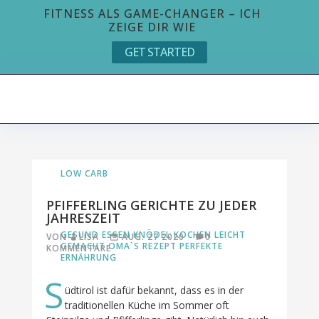
FITNESS ALS GAME-CHANGER – ICH
ZEIGE DIR WIE
GET STARTED
LOW CARB
PFIFFERLING GERICHTE ZU JEDER
JAHRESZEIT
GESUND ESSEN
KNÖDEL
KOCHEN LEICHT
VON
LISA
AUG. 27 2020
0
GEMACHT
OMA`S REZEPT
PERFEKTE
KOMMENTARE
ERNÄHRUNG
S
üdtirol ist dafür bekannt, dass es in der
traditionellen Küche im Sommer oft