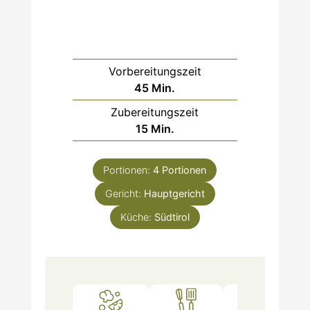
Vorbereitungszeit
Minuten
45
Min.
Zubereitungszeit
Minuten
15
Min.
Portionen:
4
Portionen
Gericht:
Hauptgericht
Küche:
Südtirol