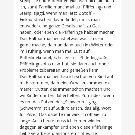
Steinpilze und Pfifferlinge gibt. Natürlich bin auch
ich, samt Familie manchmal auf Pfifferling- und
Steinpilzjagd. Wenn man jetzt 2 Stoff –
Einkaufstaschen davon findet, muss man
entweder eine ganze Gesellschaft zu Gast
haben, oder eben die Pfifferlinge haltbar machen.
Das Haltbar machen ist etwas was ich sehr
gerne mache, da man dann auch im Winter oder
im Frühling, wenn man mal Lust auf
Pfifferlingknödel, Schnitzel mit Pfifferlingsoße,
Pfifferlingrisotto usw. hat, sie dann auch ohne
Probleme zubereiten und genießen kann.
Das Haltbar machen hab ich schon von Kind auf
mitbekommen, da meine Oma, zusammen mit
meiner Mutter, das immer schon machten und
wir Kinder durften dabei helfen. Zumindest wenn
es um das Putzen der „Schwemm“ ging.
(Schwemm ist auf Südtirolerisch, das allg. Wort
für Pilze.) Das dauerte mir wirklich oft viel zu
lange. Auch heute muss ich immer wieder
dagegen ankämpfen und eben diese Pfifferlinge
zeitig verarbeiten, ansonsten gibt es die