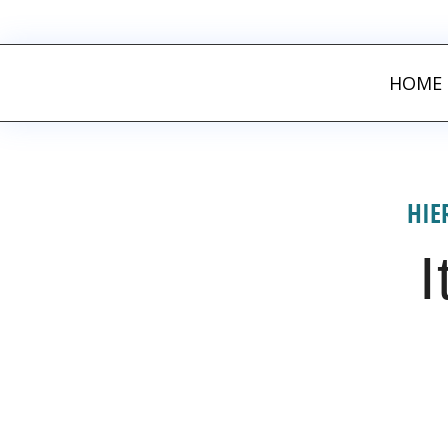
FITNESS ALS GA
HOME
HIE
I