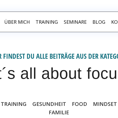
ME-CHANGER – ICH ZEIGE DIR WIE
ÜBER MICH
TRAINING
SEMINARE
BLOG
KO
R FINDEST DU ALLE BEITRÄGE AUS DER KATEG
t´s all about foc
TRAINING
GESUNDHEIT
FOOD
MINDSET
FAMILIE