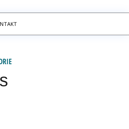
GET STARTED
NTAKT
ORIE
us