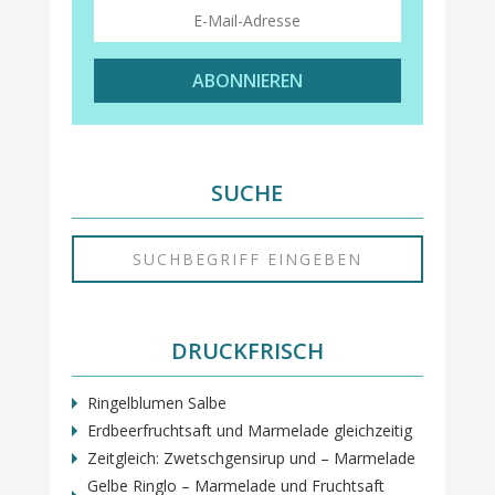
ABONNIEREN
SUCHE
DRUCKFRISCH
Ringelblumen Salbe
Erdbeerfruchtsaft und Marmelade gleichzeitig
Zeitgleich: Zwetschgensirup und – Marmelade
Gelbe Ringlo – Marmelade und Fruchtsaft