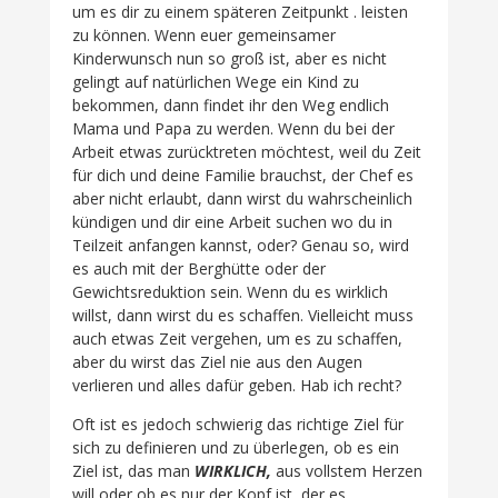
um es dir zu einem späteren Zeitpunkt . leisten
zu können. Wenn euer gemeinsamer
Kinderwunsch nun so groß ist, aber es nicht
gelingt auf natürlichen Wege ein Kind zu
bekommen, dann findet ihr den Weg endlich
Mama und Papa zu werden. Wenn du bei der
Arbeit etwas zurücktreten möchtest, weil du Zeit
für dich und deine Familie brauchst, der Chef es
aber nicht erlaubt, dann wirst du wahrscheinlich
kündigen und dir eine Arbeit suchen wo du in
Teilzeit anfangen kannst, oder? Genau so, wird
es auch mit der Berghütte oder der
Gewichtsreduktion sein. Wenn du es wirklich
willst, dann wirst du es schaffen. Vielleicht muss
auch etwas Zeit vergehen, um es zu schaffen,
aber du wirst das Ziel nie aus den Augen
verlieren und alles dafür geben. Hab ich recht?
Oft ist es jedoch schwierig das richtige Ziel für
sich zu definieren und zu überlegen, ob es ein
Ziel ist, das man
WIRKLICH,
aus vollstem Herzen
will oder ob es nur der Kopf ist, der es