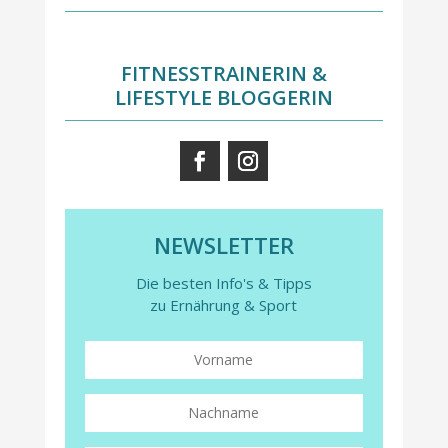
FITNESSTRAINERIN &
LIFESTYLE BLOGGERIN
NEWSLETTER
Die besten Info's & Tipps
zu Ernährung & Sport