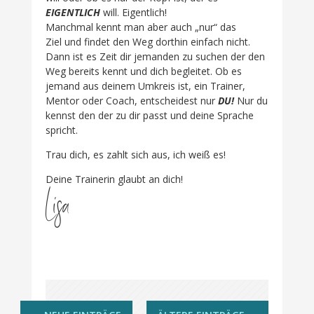
EIGENTLICH
will. Eigentlich!
Manchmal kennt man aber auch „nur“ das
Ziel und findet den Weg dorthin einfach nicht.
Dann ist es Zeit dir jemanden zu suchen der den
Weg bereits kennt und dich begleitet. Ob es
jemand aus deinem Umkreis ist, ein Trainer,
Mentor oder Coach, entscheidest nur
DU!
Nur du
kennst den der zu dir passt und deine Sprache
spricht.
Trau dich, es zahlt sich aus, ich weiß es!
Deine Trainerin glaubt an dich!
Lisa