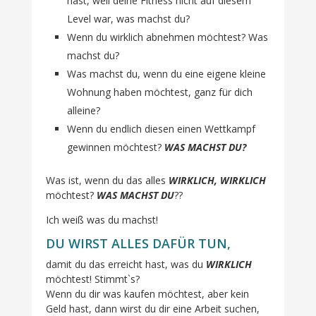
hast, weil deine Fitness nicht auf diesem
Level war, was machst du?
Wenn du wirklich abnehmen möchtest? Was
machst du?
Was machst du, wenn du eine eigene kleine
Wohnung haben möchtest, ganz für dich
alleine?
Wenn du endlich diesen einen Wettkampf
gewinnen möchtest?
WAS MACHST DU?
Was ist, wenn du das alles
WIRKLICH, WIRKLICH
möchtest?
WAS MACHST DU
??
Ich weiß was du machst!
DU WIRST ALLES DAFÜR TUN,
damit du das erreicht hast, was du
WIRKLICH
möchtest! Stimmt`s?
Wenn du dir was kaufen möchtest, aber kein
Geld hast, dann wirst du dir eine Arbeit suchen,