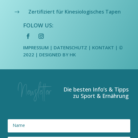
Zertifiziert für Kinesiologisches Tapen
$
FOLOW US:
IMPRESSUM
|
DATENSCHUTZ
| KONTAKT | ©
2022 |
DESIGNED BY HK
Die besten Info’s & Tipps
zu Sport & Ernährung