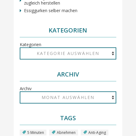
zugleich herstellen
Essiggurken selber machen
KATEGORIEN
Kategorien
ARCHIV
Archiv
TAGS
5 Minuten
Abnehmen
Anti-Aging