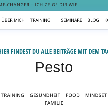
ME-CHANGER – ICH ZEIGE DIR WIE
ÜBER MICH
TRAINING
SEMINARE
BLOG
K
HIER FINDEST DU ALLE BEITRÄGE MIT DEM TA
Pesto
TRAINING
GESUNDHEIT
FOOD
MINDSET
FAMILIE