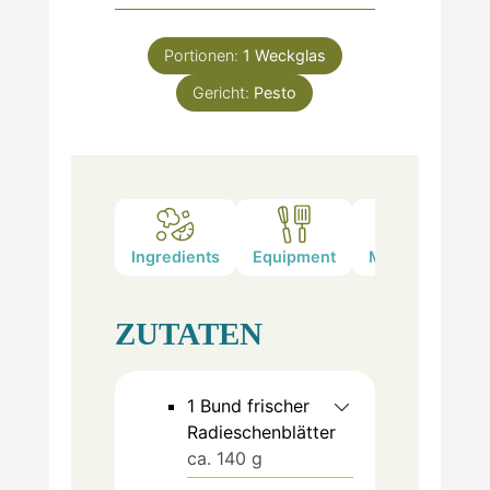
Portionen:
1
Weckglas
Gericht:
Pesto
Ingredients
Equipment
Method
Not
ZUTATEN
1
Bund
frischer
Radieschenblätter
ca. 140 g