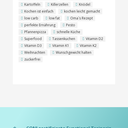
Kartoffeln
Killerzellen
Knödel
Kochen ist einfach
kochen leicht gemacht
low carb
low fat
Oma`s Rezept
perfekte Ernährung
Pesto
Pfannenpizza
schnelle Küche
Superfood
Tassenkuchen
Vitamin D2
Vitamin D3
Vitamin K1
Vitamin K2
Weihnachten
Wunschgewicht halten
zuckerfrei