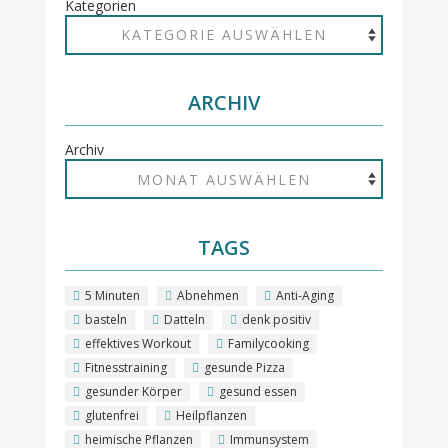
Kategorien
ARCHIV
Archiv
TAGS
5 Minuten
Abnehmen
Anti-Aging
basteln
Datteln
denk positiv
effektives Workout
Familycooking
Fitnesstraining
gesunde Pizza
gesunder Körper
gesund essen
glutenfrei
Heilpflanzen
heimische Pflanzen
Immunsystem