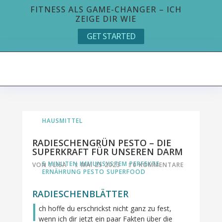
FITNESS ALS GAME-CHANGER – ICH
ZEIGE DIR WIE
GET STARTED
HAUSMITTEL
RADIESCHENGRÜN PESTO – DIE
SUPERKRAFT FÜR UNSEREN DARM
5 MINUTEN
IMMUNSYSTEM
PERFEKTE
VON
LISA
MAI 25 2023
0 KOMMENTARE
ERNÄHRUNG
PESTO
SUPERFOOD
RADIESCHENBLÄTTER
I
ch hoffe du erschrickst nicht ganz zu fest,
wenn ich dir jetzt ein paar Fakten über die