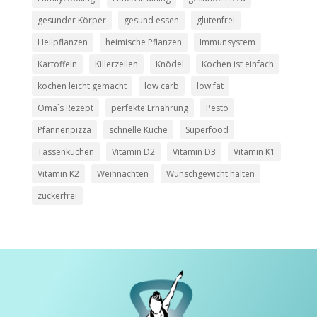
gesunder Körper
gesund essen
glutenfrei
Heilpflanzen
heimische Pflanzen
Immunsystem
Kartoffeln
Killerzellen
Knödel
Kochen ist einfach
kochen leicht gemacht
low carb
low fat
Oma`s Rezept
perfekte Ernährung
Pesto
Pfannenpizza
schnelle Küche
Superfood
Tassenkuchen
Vitamin D2
Vitamin D3
Vitamin K1
Vitamin K2
Weihnachten
Wunschgewicht halten
zuckerfrei