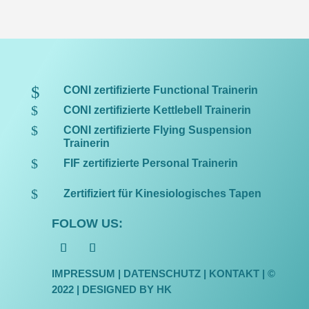
$
CONI zertifizierte Functional Trainerin
$
CONI zertifizierte Kettlebell Trainerin
$
CONI zertifizierte Flying Suspension
Trainerin
$
FIF zertifizierte Personal Trainerin
$
Zertifiziert für Kinesiologisches Tapen
FOLOW US:
IMPRESSUM
|
DATENSCHUTZ
| KONTAKT | ©
2022 |
DESIGNED BY HK