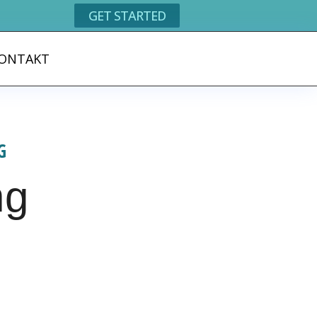
GET STARTED
ONTAKT
G
ng