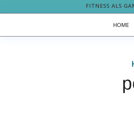
FITNESS ALS GA
HOME
p