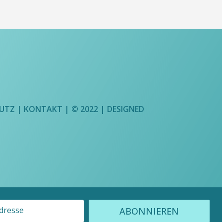
UTZ
|
KONTAKT
| © 2022 |
DESIGNED
ABONNIEREN