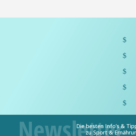
$
$
$
$
$
Die besten Info’s & Tip
zu Sport & Ernähru