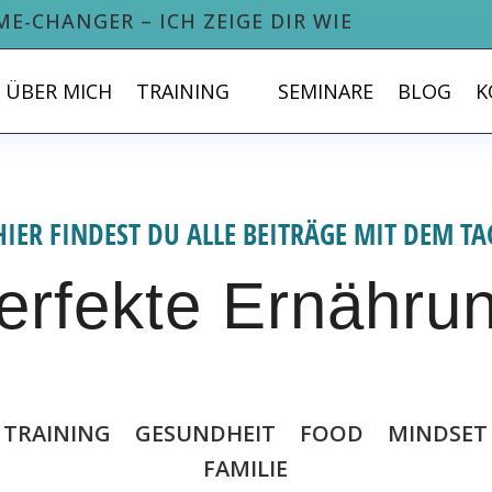
ME-CHANGER – ICH ZEIGE DIR WIE
ÜBER MICH
TRAINING
SEMINARE
BLOG
K
HIER FINDEST DU ALLE BEITRÄGE MIT DEM TA
erfekte Ernähru
TRAINING
GESUNDHEIT
FOOD
MINDSET
FAMILIE