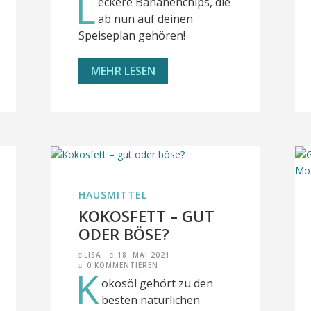
L
eckere Bananenchips, die
ab nun auf deinen
Speiseplan gehören!
MEHR LESEN
HAUSMITTEL
KOKOSFETT – GUT
ODER BÖSE?
LISA
18. MAI 2021
0 KOMMENTIEREN
K
okosöl gehört zu den
besten natürlichen