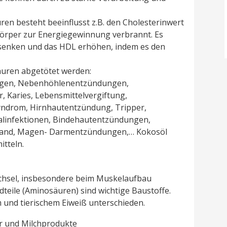
uren besteht beeinflusst z.B. den Cholesterinwert
 Körper zur Energiegewinnung verbrannt. Es
) senken und das HDL erhöhen, indem es den
säuren abgetötet werden:
gen, Nebenhöhlenentzündungen,
 Karies, Lebensmittelvergiftung,
yndrom, Hirnhautentzündung, Tripper,
alinfektionen, Bindehautentzündungen,
brand, Magen- Darmentzündungen,… Kokosöl
itteln.
chsel, insbesondere beim Muskelaufbau
teile (Aminosäuren) sind wichtige Baustoffe.
m und tierischem Eiweiß unterschieden.
ier und Milchprodukte