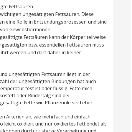
tigte Fettsäuren
enswichtigen ungesättigten Fettsäuren. Diese
len eine Rolle in Entzündungsprozessen und sind
ng von Gewebshormonen.
ngesättigte Fettsäuren kann der Körper teilweise
ungesättigten bzw. essentiellen Fettsäuren muss
ührt werden und darf daher in keiner
nd ungesättigten Fettsäuren liegt in der
ahl der ungesättigten Bindungen hat auch
emperatur fest ist oder flüssig. Fette mich
kosfett oder Rindertalg sind bei
sättigte Fette wie Pflanzenöle sind eher
den Arterien an, wie mehrfach und einfach
o leicht oxidiert und nur oxidiertes Fett endet als
le können durch zu starke Verarbeitung und