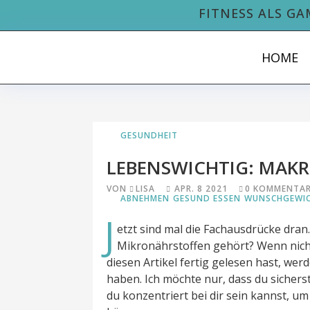
FITNESS ALS GA
HOME
GESUNDHEIT
LEBENSWICHTIG: MAK
VON
LISA
APR. 8 2021
0 KOMMENTA
ABNEHMEN
GESUND ESSEN
WUNSCHGEWIC
J
etzt sind mal die Fachausdrücke dra
Mikronährstoffen gehört? Wenn nicht
diesen Artikel fertig gelesen hast, werd
haben. Ich möchte nur, dass du sicherst
du konzentriert bei dir sein kannst, u