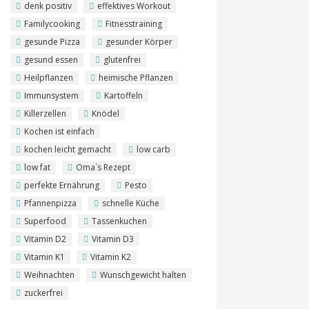
denk positiv
effektives Workout
Familycooking
Fitnesstraining
gesunde Pizza
gesunder Körper
gesund essen
glutenfrei
Heilpflanzen
heimische Pflanzen
Immunsystem
Kartoffeln
Killerzellen
Knödel
Kochen ist einfach
kochen leicht gemacht
low carb
low fat
Oma`s Rezept
perfekte Ernährung
Pesto
Pfannenpizza
schnelle Küche
Superfood
Tassenkuchen
Vitamin D2
Vitamin D3
Vitamin K1
Vitamin K2
Weihnachten
Wunschgewicht halten
zuckerfrei