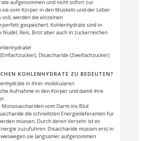
drate aufgenommen und nicht sofort zur
n sie vom Körper in den Muskeln und der Leber
s voll, werden die einzelnen
perfett gespeichert. Kohlenhydrate sind in
Nudel, Reis, Brot aber auch in zuckerreichen
ohlenhydrate!
(Einfachzucker), Disaccharide (Zweifachzucker)
LICHEN KOHLENHYDRATE ZU BEDEUTEN?
lenhydrate in ihrer molekularen
iche Aufnahme in den Körper und damit ihre
er.
n Monosacchariden vom Darm ins Blut
charide die schnellsten Energielieferanten für
 werden müssen. Durch deren Verzehr ist es
Energie zuzuführen. Disaccharide müssen erst in
, weswegen sie langsamer aufgenommen