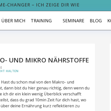
ME-CHANGER – ICH ZEIGE DIR WIE
ÜBER MICH
TRAINING
SEMINARE
BLOG
K
RO- UND MIKRO NÄHRSTOFFE
RE
HT HALTEN
n. Hast du schon mal von den Makro- und
, dann bist du hier genau richtig, denn wenn du
e ich dir ein klein wenig Überblick verschafft
ellst, dass du grad 10min Zeit für dich hast, wo
m über deine Ernährung kurz reflektieren zu