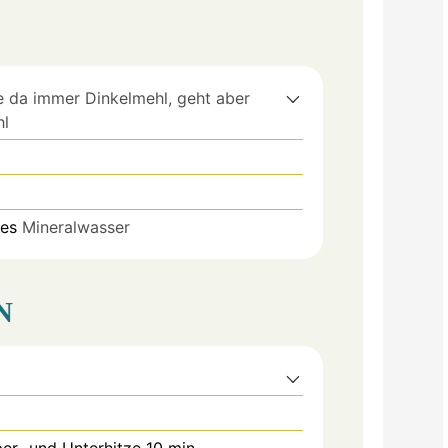
e da immer Dinkelmehl, geht aber
hl
ges
Mineralwasser
N
er- und Unterhitze 10 min