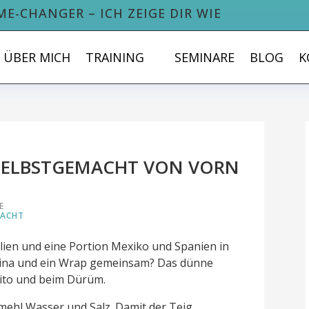
ME-CHANGER – ICH ZEIGE DIR WIE
ÜBER MICH
TRAINING
SEMINARE
BLOG
K
 SELBSTGEMACHT VON VORN
E
MACHT
alien und eine Portion Mexiko und Spanien in
dina und ein Wrap gemeinsam? Das dünne
rito und beim Dürüm.
mehl Wasser und Salz. Damit der Teig