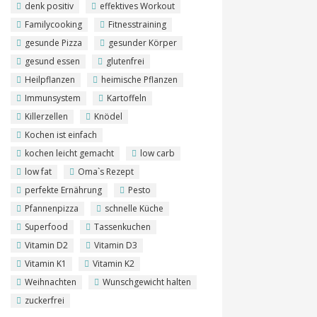
denk positiv
effektives Workout
Familycooking
Fitnesstraining
gesunde Pizza
gesunder Körper
gesund essen
glutenfrei
Heilpflanzen
heimische Pflanzen
Immunsystem
Kartoffeln
Killerzellen
Knödel
Kochen ist einfach
kochen leicht gemacht
low carb
low fat
Oma`s Rezept
perfekte Ernährung
Pesto
Pfannenpizza
schnelle Küche
Superfood
Tassenkuchen
Vitamin D2
Vitamin D3
Vitamin K1
Vitamin K2
Weihnachten
Wunschgewicht halten
zuckerfrei