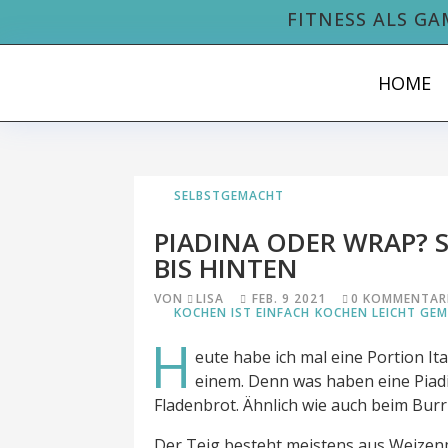
FITNESS ALS GA
HOME
SELBSTGEMACHT
PIADINA ODER WRAP?
BIS HINTEN
VON
LISA
FEB. 9 2021
0 KOMMENTAR
KOCHEN IST EINFACH
KOCHEN LEICHT GE
H
eute habe ich mal eine Portion It
einem. Denn was haben eine Pia
Fladenbrot. Ähnlich wie auch beim Bur
Der Teig besteht meistens aus Weizen