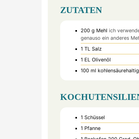
ZUTATEN
200
g
Mehl
ich verwend
genauso ein anderes Me
1
TL
Salz
1
EL
Olivenöl
100
ml
kohlensäurehalti
KOCHUTENSILIE
1 Schüssel
1 Pfanne
1 Backofen
200 Grad, Ob