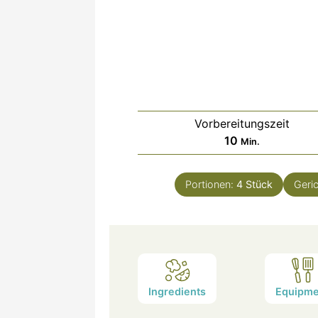
Vorbereitungszeit
Minuten
10
Min.
Portionen:
4
Stück
Geri
Ingredients
Equipme