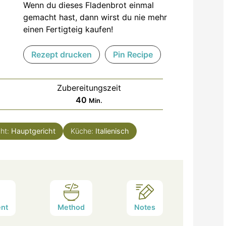
Wenn du dieses Fladenbrot einmal
gemacht hast, dann wirst du nie mehr
einen Fertigteig kaufen!
Rezept drucken
Pin Recipe
Zubereitungszeit
Minuten
40
Min.
cht:
Hauptgericht
Küche:
Italienisch
nt
Method
Notes