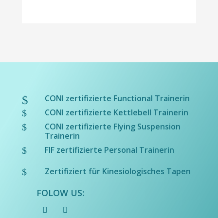
CONI zertifizierte Functional Trainerin
$
CONI zertifizierte Kettlebell Trainerin
$
CONI zertifizierte Flying Suspension
$
Trainerin
FIF zertifizierte Personal Trainerin
$
Zertifiziert für Kinesiologisches Tapen
$
FOLOW US: