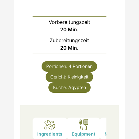
Vorbereitungszeit
Minuten
20
Min.
Zubereitungszeit
Minuten
20
Min.
Portionen:
4
Portionen
Gericht:
Kleinigkeit
Küche:
Ägypten
Ingredients
Equipment
Method
Not