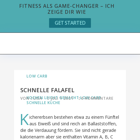
FITNESS ALS GAME-CHANGER – ICH
ZEIGE DIR WIE
GET STARTED
LOW CARB
SCHNELLE FALAFEL
KOCHEN LEICHT GEMACHT
LOW CARB
VON
LISA
JULI 1 2021
0 KOMMENTARE
SCHNELLE KÜCHE
K
ichererbsen bestehen etwa zu einem Fünftel
aus Eiweiß und sind reich an Ballaststoffen,
die die Verdauung fördern. Sie sind nicht gerade
kalorienarm aber sie enthalten Vitamin A, B, C