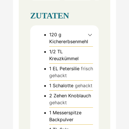
ZUTATEN
120
g
Kichererbsenmehl
1/2
TL
Kreuzkümmel
1
EL
Petersilie
frisch
gehackt
1
Schalotte
gehackt
2
Zehen
Knoblauch
gehackt
1
Messerspitze
Backpulver