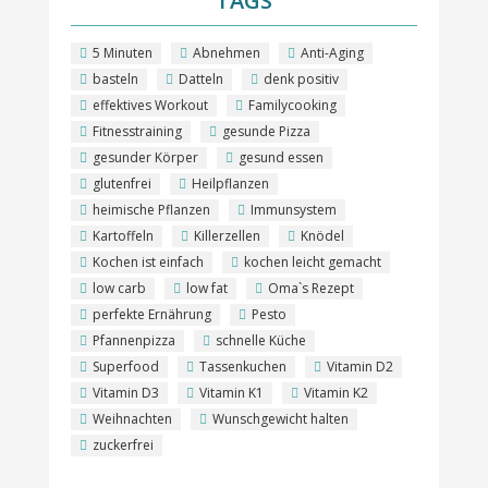
TAGS
5 Minuten
Abnehmen
Anti-Aging
basteln
Datteln
denk positiv
effektives Workout
Familycooking
Fitnesstraining
gesunde Pizza
gesunder Körper
gesund essen
glutenfrei
Heilpflanzen
heimische Pflanzen
Immunsystem
Kartoffeln
Killerzellen
Knödel
Kochen ist einfach
kochen leicht gemacht
low carb
low fat
Oma`s Rezept
perfekte Ernährung
Pesto
Pfannenpizza
schnelle Küche
Superfood
Tassenkuchen
Vitamin D2
Vitamin D3
Vitamin K1
Vitamin K2
Weihnachten
Wunschgewicht halten
zuckerfrei