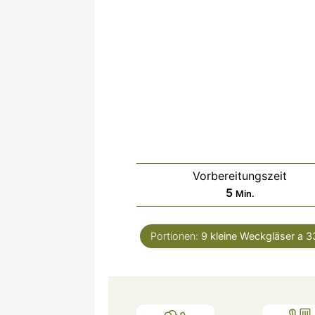
Vorbereitungszeit
Minuten
5
Min.
Portionen:
9
kleine Weckgläser a 3