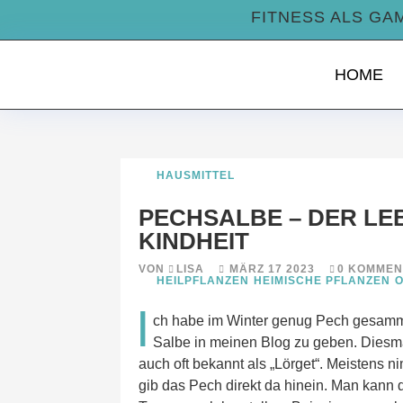
FITNESS ALS GA
HOME
HAUSMITTEL
PECHSALBE – DER LE
KINDHEIT
VON
LISA
MÄRZ 17 2023
0 KOMME
HEILPFLANZEN
HEIMISCHE PFLANZEN
O
I
ch habe im Winter genug Pech gesammel
Salbe in meinen Blog zu geben. Diesmal
auch oft bekannt als „Lörget“. Meistens 
gib das Pech direkt da hinein. Man kann 