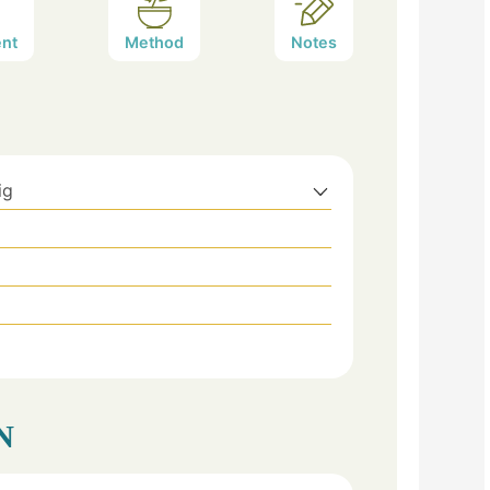
nt
Method
Notes
ig
N