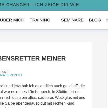
ME-CHANGER – ICH ZEIGE DIR WIE
ÜBER MICH
TRAINING
SEMINARE
BLOG
BENSRETTER MEINER
NTARE
MA`S REZEPT
t und jetzt hab ich es endlich auch geschafft die
 war es reines Lärchenpech. In Südtirol ist es
nimm ich dazu ein altes, sauberes Weckglas mit und
die Salbe aber genauso gut mit Fichten -und