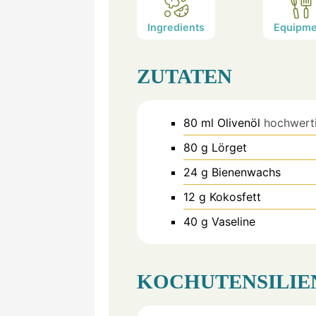
Ingredients
Equipme
ZUTATEN
80
ml
Olivenöl
hochwert
80
g
Lörget
24
g
Bienenwachs
12
g
Kokosfett
40
g
Vaseline
KOCHUTENSILIE