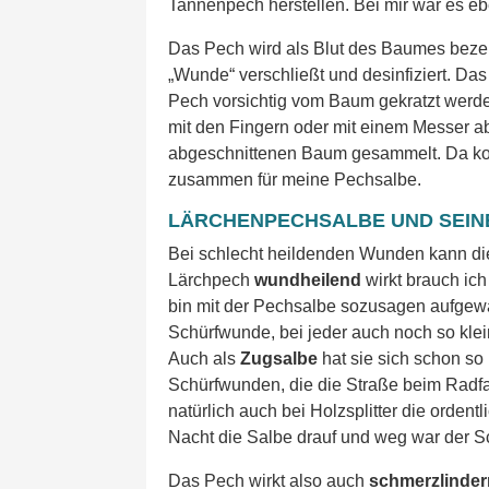
Tannenpech herstellen. Bei mir war es e
Das Pech wird als Blut des Baumes bezeic
„Wunde“ verschließt und desinfiziert. D
Pech vorsichtig vom Baum gekratzt werden
mit den Fingern oder mit einem Messer a
abgeschnittenen Baum gesammelt. Da ko
zusammen für meine Pechsalbe.
LÄRCHENPECHSALBE UND SEIN
Bei schlecht heildenden Wunden kann die 
Lärchpech
wundheilend
wirkt brauch ich
bin mit der Pechsalbe sozusagen aufgewa
Schürfwunde, bei jeder auch noch so klei
Auch als
Zugsalbe
hat sie sich schon so
Schürfwunden, die die Straße beim Radfa
natürlich auch bei Holzsplitter die ordent
Nacht die Salbe drauf und weg war der Sc
Das Pech wirkt also auch
schmerzlinde