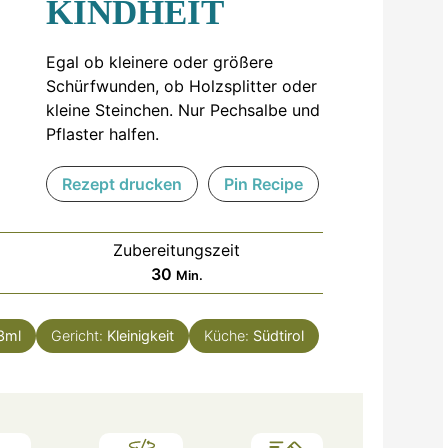
KINDHEIT
Egal ob kleinere oder größere
Schürfwunden, ob Holzsplitter oder
kleine Steinchen. Nur Pechsalbe und
Pflaster halfen.
Rezept drucken
Pin Recipe
Zubereitungszeit
Minuten
30
Min.
3ml
Gericht:
Kleinigkeit
Küche:
Südtirol