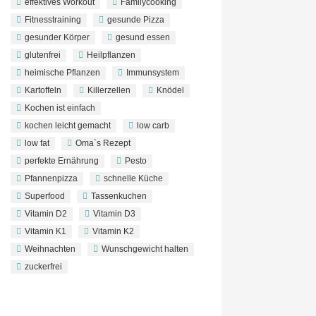
effektives Workout
Familycooking
Fitnesstraining
gesunde Pizza
gesunder Körper
gesund essen
glutenfrei
Heilpflanzen
heimische Pflanzen
Immunsystem
Kartoffeln
Killerzellen
Knödel
Kochen ist einfach
kochen leicht gemacht
low carb
low fat
Oma`s Rezept
perfekte Ernährung
Pesto
Pfannenpizza
schnelle Küche
Superfood
Tassenkuchen
Vitamin D2
Vitamin D3
Vitamin K1
Vitamin K2
Weihnachten
Wunschgewicht halten
zuckerfrei