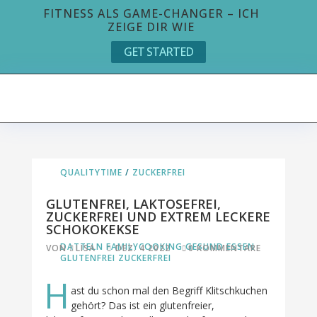
FITNESS ALS GAME-CHANGER – ICH
ZEIGE DIR WIE
GET STARTED
QUALITYTIME
/
ZUCKERFREI
GLUTENFREI, LAKTOSEFREI,
ZUCKERFREI UND EXTREM LECKERE
SCHOKOKEKSE
DATTELN
FAMILYCOOKING
GESUND ESSEN
VON
LISA
DEZ. 4 2022
0 KOMMENTARE
GLUTENFREI
ZUCKERFREI
H
ast du schon mal den Begriff Klitschkuchen
gehört? Das ist ein glutenfreier,