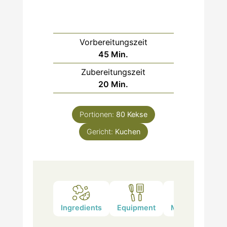
Vorbereitungszeit
Minuten
45
Min.
Zubereitungszeit
Minuten
20
Min.
Portionen:
80
Kekse
Gericht:
Kuchen
Ingredients
Equipment
Method