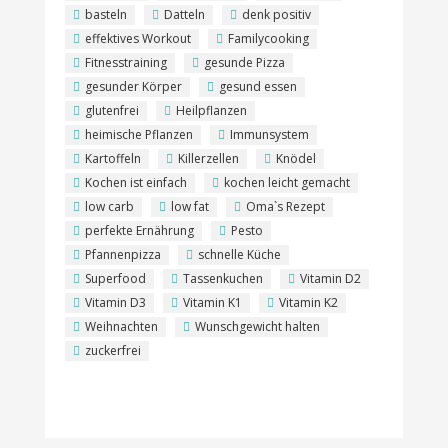
basteln
Datteln
denk positiv
effektives Workout
Familycooking
Fitnesstraining
gesunde Pizza
gesunder Körper
gesund essen
glutenfrei
Heilpflanzen
heimische Pflanzen
Immunsystem
Kartoffeln
Killerzellen
Knödel
Kochen ist einfach
kochen leicht gemacht
low carb
low fat
Oma`s Rezept
perfekte Ernährung
Pesto
Pfannenpizza
schnelle Küche
Superfood
Tassenkuchen
Vitamin D2
Vitamin D3
Vitamin K1
Vitamin K2
Weihnachten
Wunschgewicht halten
zuckerfrei