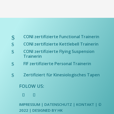
CONI zertifizierte Functional Trainerin
$
CONI zertifizierte Kettlebell Trainerin
$
CONI zertifizierte Flying Suspension
$
Trainerin
FIF zertifizierte Personal Trainerin
$
Zertifiziert für Kinesiologisches Tapen
$
FOLOW US:
IMPRESSUM
|
DATENSCHUTZ
| KONTAKT | ©
2022 |
DESIGNED BY HK